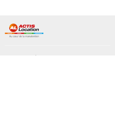
NOS MATÉRIELS
NOS AGENCES
L'INDUSTRIE
LE BÂTIMENT
L'AGRICULTURE
L'ENVIRONNEMENT
NOS SERVICES
NOS ATOUTS
RECRUTEMENT
NOUS CONTACTER
PLAQUETTE DE LOCATION
Conditions générales
Mentions légales
Données personnelles