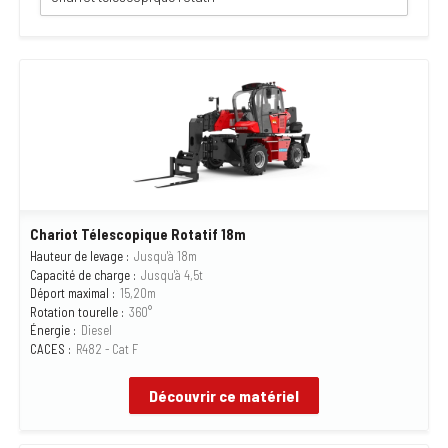
Chariot Télescopique Rotatif 18m
Hauteur de levage :
Jusqu'à 18m
Capacité de charge :
Jusqu'à 4,5t
Déport maximal :
15,20m
Rotation tourelle :
360°
Énergie :
Diesel
CACES :
R482 - Cat F
Découvrir ce matériel