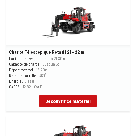
Chariot Télescopique Rotatif 21 - 22 m
Hauteur de levage :
Jusqu'à 21,80m
Capacité de charge :
Jusqu'à 6t
Déport maximal :
18,20m
Rotation tourelle :
360°
Énergie :
Diesel
CACES :
R482 - Cat F
Découvrir ce matériel