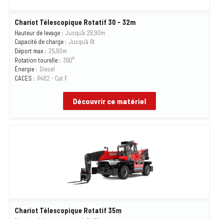
Chariot Télescopique Rotatif 30 - 32m
Hauteur de levage :
Jusqu'à 29,90m
Capacité de charge :
Jusqu'à 6t
Déport max :
25,90m
Rotation tourelle :
360°
Énergie :
Diesel
CACES :
R482 - Cat F
Découvrir ce matériel
Chariot Télescopique Rotatif 35m