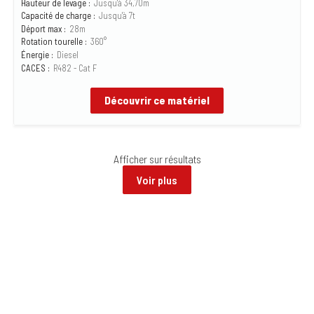
Hauteur de levage :
Jusqu'à 34,70m
Capacité de charge :
Jusqu'à 7t
Déport max :
28m
Rotation tourelle :
360°
Énergie :
Diesel
CACES :
R482 - Cat F
Découvrir ce matériel
Afficher
sur
résultats
Voir plus