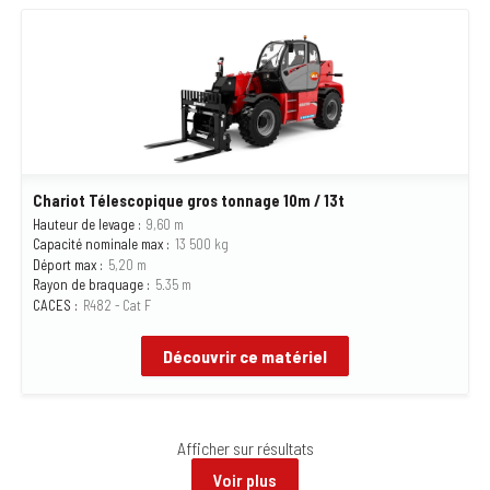
Chariot Télescopique gros tonnage 10m / 13t
Hauteur de levage :
9,60 m
Capacité nominale max :
13 500 kg
Déport max :
5,20 m
Rayon de braquage :
5.35 m
CACES :
R482 - Cat F
Découvrir ce matériel
Afficher
sur
résultats
Voir plus