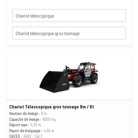
Chariot Télescopique gros tonnage 9m / 6t
Hauteur de levage :
9 m
Capacité de levage :
6000 kg
Déport max :
5,30 m
Rayon de braquage :
4.30 m
CACES :
R482 - Cat F