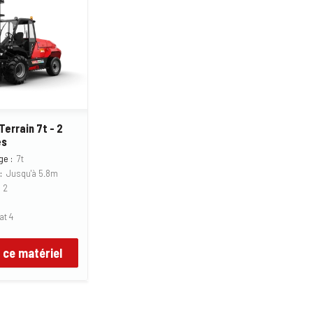
errain 7t - 2
es
ge :
7t
:
Jusqu'à 5.8m
2
at 4
 ce matériel