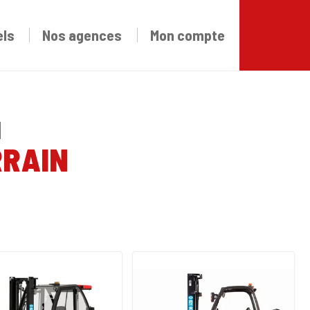
els
Nos agences
Mon compte
N
RRAIN