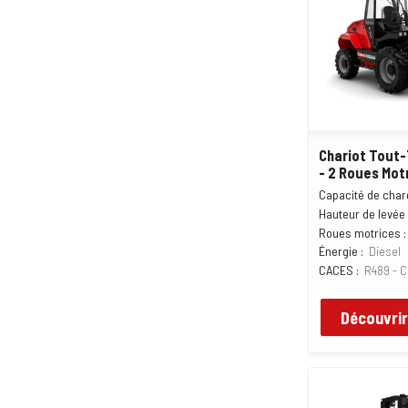
Chariot Tout-
- 2 Roues Mot
Capacité de char
Hauteur de levée 
Roues motrices :
Énergie :
Diesel
CACES :
R489 - C
Découvrir