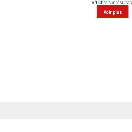
Afficher
sur
résultat
Voir plus
concessionnaires
MANITOU
et
TOYOTA MATERIAL HANDLING
a cré