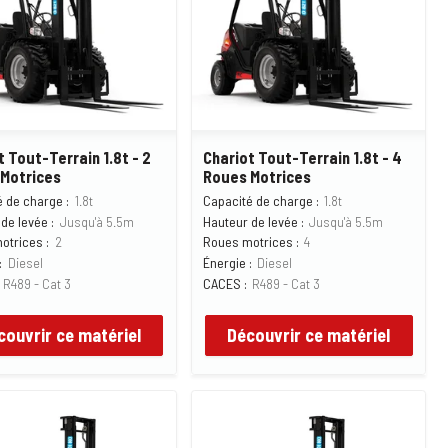
t Tout-Terrain 1.8t - 2
Chariot Tout-Terrain 1.8t - 4
Motrices
Roues Motrices
 de charge :
1.8t
Capacité de charge :
1.8t
de levée :
Jusqu'à 5.5m
Hauteur de levée :
Jusqu'à 5.5m
otrices :
2
Roues motrices :
4
:
Diesel
Énergie :
Diesel
R489 - Cat 3
CACES :
R489 - Cat 3
couvrir ce matériel
Découvrir ce matériel