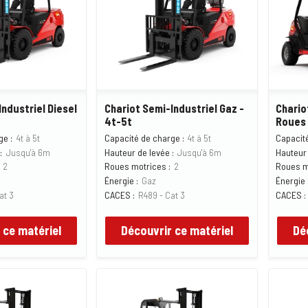
Industriel Diesel
Chariot Semi-Industriel Gaz -
Chario
4t-5t
Roues 
ge :
4t à 5t
Capacité de charge :
4t à 5t
Capacité
:
Jusqu'à 6m
Hauteur de levée :
Jusqu'à 6m
Hauteur 
2
Roues motrices :
2
Roues m
Énergie :
Gaz
Énergie 
at 3
CACES :
R489 - Cat 3
CACES :
 ce matériel
Découvrir ce matériel
Dé