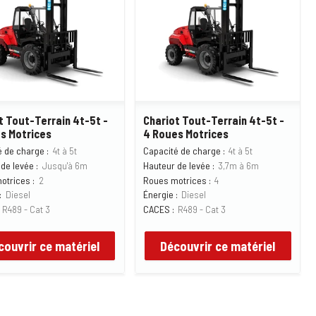
t Tout-Terrain 4t-5t -
Chariot Tout-Terrain 4t-5t -
s Motrices
4 Roues Motrices
 de charge :
4t à 5t
Capacité de charge :
4t à 5t
de levée :
Jusqu'à 6m
Hauteur de levée :
3,7m à 6m
otrices :
2
Roues motrices :
4
:
Diesel
Énergie :
Diesel
R489 - Cat 3
CACES :
R489 - Cat 3
couvrir ce matériel
Découvrir ce matériel