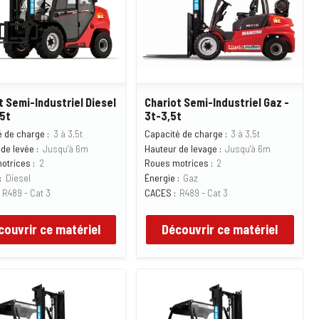
t Semi-Industriel Diesel
Chariot Semi-Industriel Gaz -
,5t
3t-3,5t
 de charge :
3 à 3,5t
Capacité de charge :
3 à 3,5t
de levée :
Jusqu'à 6m
Hauteur de levage :
Jusqu'à 6m
otrices :
2
Roues motrices :
2
:
Diesel
Énergie :
Gaz
R489 - Cat 3
CACES :
R489 - Cat 3
couvrir ce matériel
Découvrir ce matériel