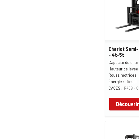
Chariot Semi-
- 4t-5t
Capacité de char
Hauteur de levée 
Roues motrices :
Énergie :
Diesel
CACES :
R489 - C
Découvrir