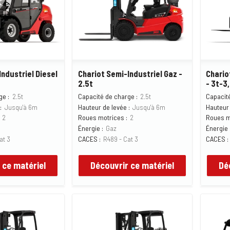
Industriel Diesel
Chariot Semi-Industriel Gaz -
Chario
2.5t
- 3t-3
ge :
2.5t
Capacité de charge :
2.5t
Capacité
:
Jusqu'à 6m
Hauteur de levée :
Jusqu'à 6m
Hauteur 
2
Roues motrices :
2
Roues m
Énergie :
Gaz
Énergie 
at 3
CACES :
R489 - Cat 3
CACES :
 ce matériel
Découvrir ce matériel
Dé