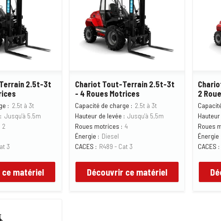
Terrain 2.5t-3t
Chariot Tout-Terrain 2.5t-3t
Chario
rices
- 4 Roues Motrices
2 Roue
ge :
2.5t à 3t
Capacité de charge :
2.5t à 3t
Capacité
:
Jusqu'à 5.5m
Hauteur de levée :
Jusqu'à 5,5m
Hauteur 
2
Roues motrices :
4
Roues m
Énergie :
Diesel
Énergie 
at 3
CACES :
R489 - Cat 3
CACES :
 ce matériel
Découvrir ce matériel
Dé