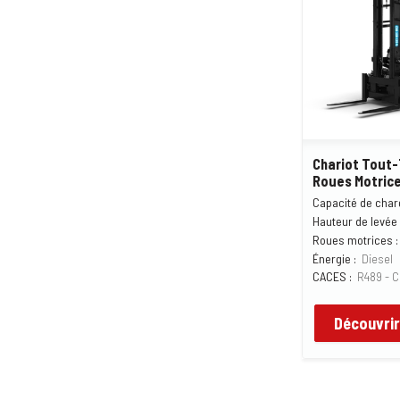
Chariot Tout-T
Roues Motric
Capacité de char
Hauteur de levée 
Roues motrices :
Énergie :
Diesel
CACES :
R489 - C
Découvrir