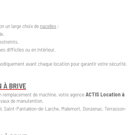
on un large choix de
nacelles
:
le.
estreints.
 difficiles ou en intérieur.
odiquement avant chaque location pour garantir votre sécurité.
 À BRIVE
u un remplacement de machine, votre agence
ACTIS Location à
ravaux de manutention.
ssel, Saint-Pantaléon-de-Larche, Malemort, Donzenac, Terrasson-