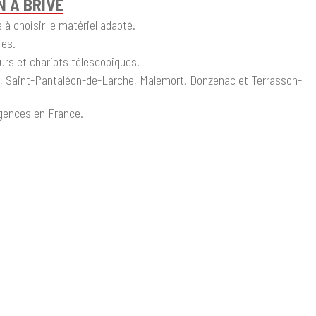
N À BRIVE
à choisir le matériel adapté.
res.
eurs et chariots télescopiques.
ssel, Saint-Pantaléon-de-Larche, Malemort, Donzenac et Terrasson-
agences en France.