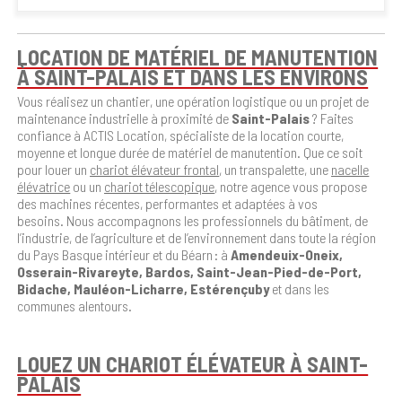
LOCATION DE MATÉRIEL DE MANUTENTION
À SAINT-PALAIS ET DANS LES ENVIRONS
Vous réalisez un chantier, une opération logistique ou un projet de
maintenance industrielle à proximité de
Saint-Palais
? Faites
confiance à ACTIS Location, spécialiste de la location courte,
moyenne et longue durée de matériel de manutention. Que ce soit
pour louer un
chariot élévateur frontal
, un transpalette, une
nacelle
élévatrice
ou un
chariot télescopique
, notre agence vous propose
des machines récentes, performantes et adaptées à vos
besoins. Nous accompagnons les professionnels du bâtiment, de
l’industrie, de l’agriculture et de l’environnement dans toute la région
du Pays Basque intérieur et du Béarn : à
Amendeuix-Oneix,
Osserain-Rivareyte, Bardos, Saint-Jean-Pied-de-Port,
Bidache, Mauléon-Licharre, Estérençuby
et dans les
communes alentours.
LOUEZ UN CHARIOT ÉLÉVATEUR À SAINT-
PALAIS