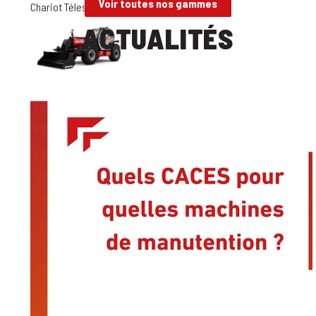
Voir toutes nos gammes
Chariot Télescopique Bâtiment 7-8m
ACTUALITÉS
Chariot Télescopique Bâtiment 9 m
Chariot Télescopique Bâtiment 12 - 14m
Chariot Télescopique Bâtiment 16-18m