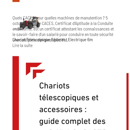
Chariot Télescopique Bâtiment 10-11 m
Quels CACES pour quelles machines de manutention ?
5
octobre 2023
Le CACES, Certificat d’Aptitude à la Conduite
en Sécurité, est un certificat attestant les connaissances et
le savoir-faire d’un salarié pour conduire en toute sécurité
Chariot Télescopique Bâtiment Electrique 6m
une catégorie d’engins spécifi...
Lire la suite