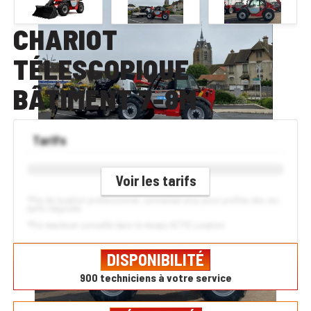
CHARIOT
TÉLESCOPIQUE
BÂTIMENT 7-8M
Tarifs
Voir les tarifs
*Prix de location professionnel, connectez-vous pour profiter des vos
tarifs négociés
*Prix maximum conseillé dans le réseau ACTIS Location
DISPONIBILITÉ
900 techniciens à votre service