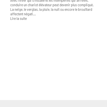
Avec l’hiver qui s’installe et les intempéries qui arrivent,
conduire un chariot élévateur peut devenir plus compliqué.
La neige, le verglas, la pluie, la nuit ou encore le brouillard
affectent négati...
Lire la suite