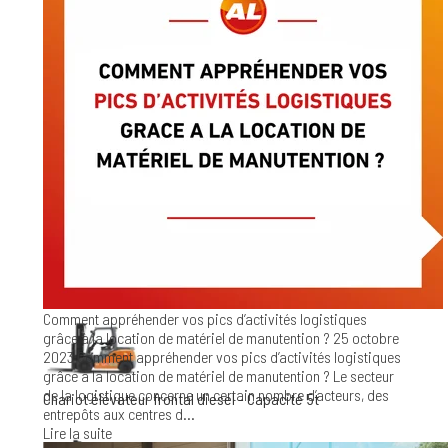
Chariot élévateur frontal diesel - Capacité 3t
Chariot élévateur frontal diesel - Capacité 3.5t
Chariot élévateur frontal diesel - Capacité 4t-4.5t
Comment appréhender vos pics d’activités logistiques
grâce à la location de matériel de manutention ?
25 octobre
2023
Comment appréhender vos pics d’activités logistiques
grâce à la location de matériel de manutention ? Le secteur
de la logistique concerne un certain nombre d’acteurs, des
Chariot élévateur frontal diesel - Capacité 5t
entrepôts aux centres d...
Lire la suite