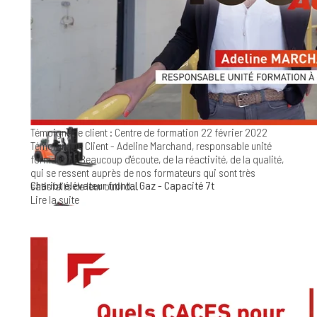
Chariot élévateur frontal Gaz - Capacité 5t
Chariot élévateur frontal Gaz - Capacité 6t
Témoignage client : Centre de formation
22 février 2022
Témoignage Client - Adeline Marchand, responsable unité
formation. "Beaucoup d'écoute, de la réactivité, de la qualité,
qui se ressent auprès de nos formateurs qui sont très
Chariot élévateur frontal Gaz - Capacité 7t
satisfaits de leur outil d...
Lire la suite
Chariot élévateur frontal Gaz - Capacité 8t