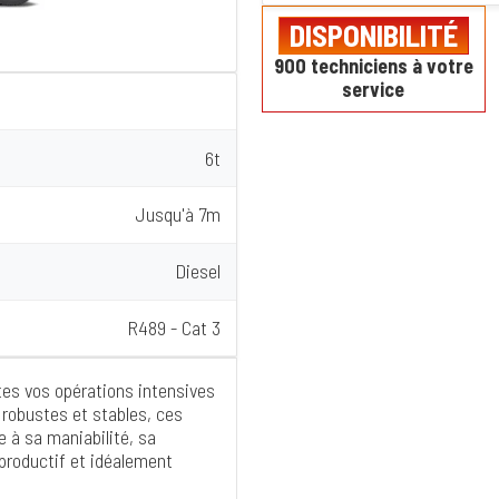
DISPONIBILITÉ
900 techniciens à votre
service
6t
Jusqu'à 7m
Diesel
R489 - Cat 3
utes vos opérations intensives
robustes et stables, ces
e à sa maniabilité, sa
 productif et idéalement