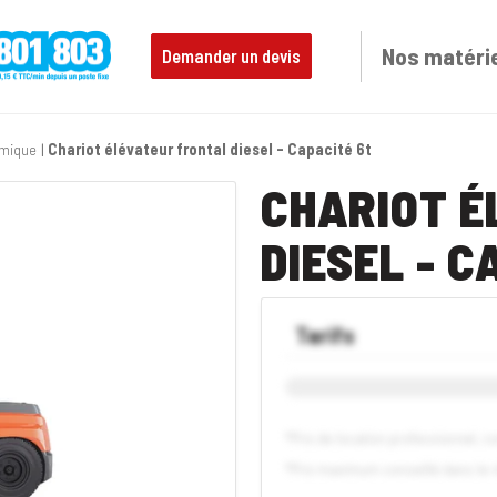
Nos matéri
Demander un devis
rmique
Chariot élévateur frontal diesel - Capacité 6t
CHARIOT É
DIESEL - C
Tarifs
*Prix de location professionnel, 
*Prix maximum conseillé dans le 