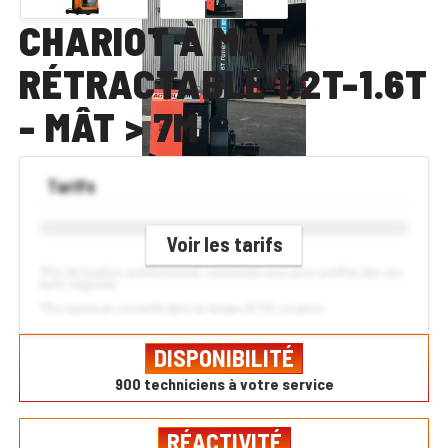
CHARIOT À MÂT
RÉTRACTABLE 1.2T-1.6T
- MÂT > 7M
Tarifs
Voir les tarifs
*Prix de location professionnel, connectez-vous pour profiter des vos
tarifs négociés
*Prix maximum conseillé dans le réseau ACTIS Location
DISPONIBILITÉ
900 techniciens à votre service
RÉACTIVITÉ