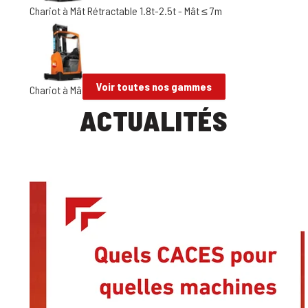
Chariot à Mât Rétractable 1.8t-2.5t - Mât ≤ 7m
Voir toutes nos gammes
Chariot à Mât Rétractable 1.8t-2.5t - Mât > 7m
ACTUALITÉS