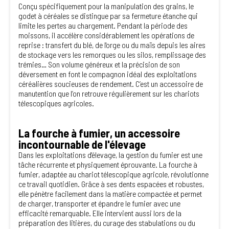
Conçu spécifiquement pour la manipulation des grains, le
godet à céréales se distingue par sa fermeture étanche qui
limite les pertes au chargement. Pendant la période des
moissons, il accélère considérablement les opérations de
reprise : transfert du blé, de l'orge ou du maïs depuis les aires
de stockage vers les remorques ou les silos, remplissage des
trémies… Son volume généreux et la précision de son
déversement en font le compagnon idéal des exploitations
céréalières soucieuses de rendement. C’est un accessoire de
manutention que l’on retrouve régulièrement sur les chariots
télescopiques agricoles.
La fourche à fumier, un accessoire
incontournable de l'élevage
Dans les exploitations d'élevage, la gestion du fumier est une
tâche récurrente et physiquement éprouvante. La fourche à
fumier, adaptée au chariot télescopique agricole, révolutionne
ce travail quotidien. Grâce à ses dents espacées et robustes,
elle pénètre facilement dans la matière compactée et permet
de charger, transporter et épandre le fumier avec une
efficacité remarquable. Elle intervient aussi lors de la
préparation des litières, du curage des stabulations ou du