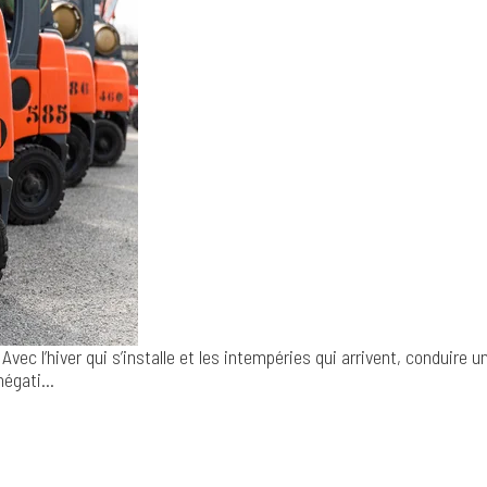
Avec l’hiver qui s’installe et les intempéries qui arrivent, conduire
négati...