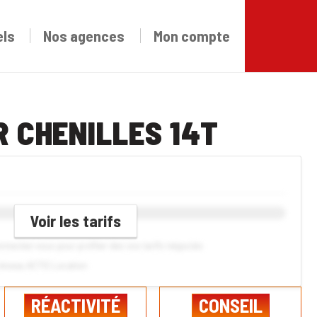
els
Nos agences
Mon compte
R CHENILLES 14T
Voir les tarifs
connectez-vous pour profiter des vos tarifs négociés
réseau ACTIS Location
RÉACTIVITÉ
CONSEIL