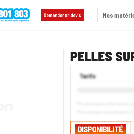
Nos matéri
Demander un devis
PELLES SU
Tarifs
*Prix de location professionnel, 
*Prix maximum conseillé dans le 
DISPONIBILITÉ