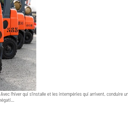
Avec l’hiver qui s’installe et les intempéries qui arrivent, conduire
négati...