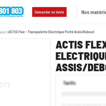
Nos matéri
Demander un devis
iques
ACTIS Flex - Transpalette Electrique Porté Assis/Debout
ACTIS FLE
ELECTRIQU
ASSIS/DE
Tarifs
*Prix de location professionnel, 