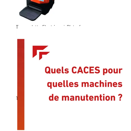
Transpalette Electrique à Plate-forme
Transpalette Electrique Porté Assis/Debout