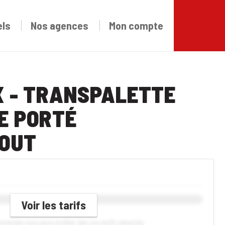
els
Nos agences
Mon compte
X - TRANSPALETTE
E PORTÉ
BOUT
Voir les tarifs
connectez-vous pour profiter des vos tarifs négociés